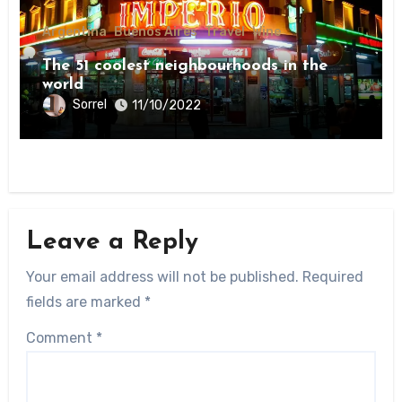
Argentina
Buenos Aires
Travel
Wine
The 51 coolest neighbourhoods in the
world
Sorrel
11/10/2022
Leave a Reply
Your email address will not be published.
Required
fields are marked
*
Comment
*