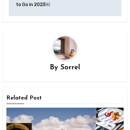
navigation
to Go in 2023￼
By
Sorrel
Related Post