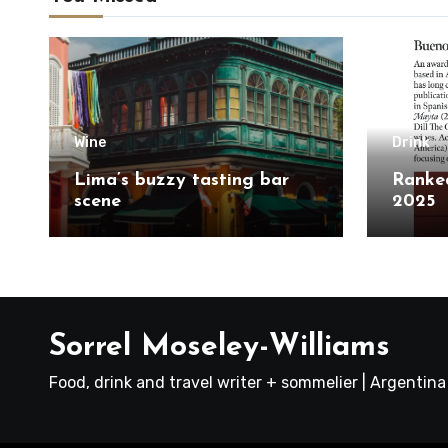
Wine
Drink
Lima’s buzzy tasting bar
Ranked
scene
2025
Sorrel Moseley-Williams
Food, drink and travel writer + sommelier | Argentin