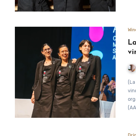
Win
La
vi
(La Nación) Parados sobre el escenario, los profesionales del
vin
org
(AA
Dri