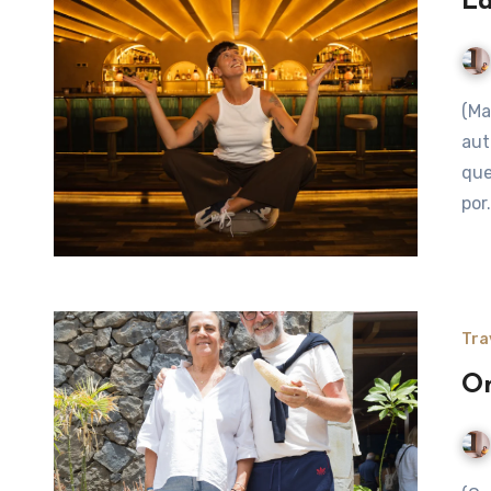
La
(Marie Claire Argentina) Bartender, consultora, mamá,
aut
que
por
Tra
On