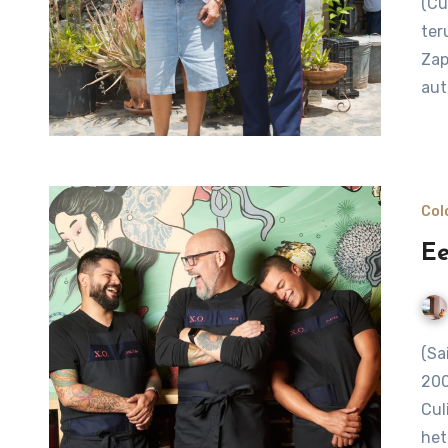
(Culinaire Saisonnier) Deze rivaliteit tussen de steden gaat
ter
Zap
aut
Col
Ee
(Saisonnier) Carmen Angel en Rob Pevitts leren elkaar in
200
Cul
het