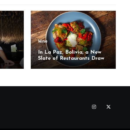
Wine
,
In La Paz, Bolivia, a New
Slate of Restaurants Draw
on the Country’s Natural
Bounty