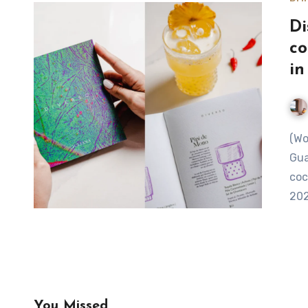
Di
co
in
(World’s 50 Best Bars blog) The team behind Juliana in
Gua
coc
202
You Missed