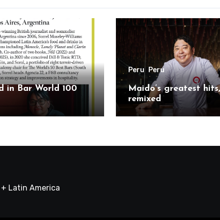
Peru
Peru
 in Bar World 100
Maido’s greatest hits
remixed
a + Latin America