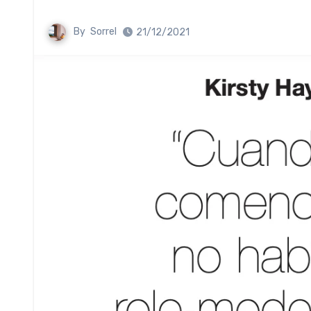
By
Sorrel
21/12/2021