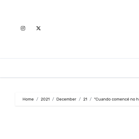
Skip
to
content
Home
2021
December
21
“Cuando comencé no ha